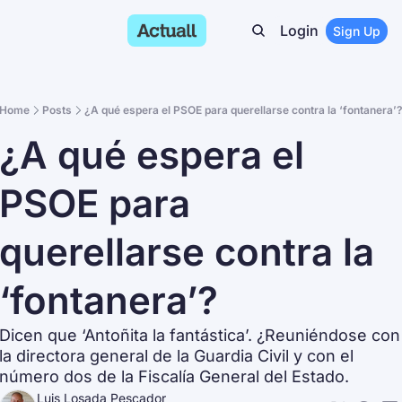
Login
Sign Up
Home
Posts
¿A qué espera el PSOE para querellarse contra la ‘fontanera’
¿A qué espera el 
PSOE para 
querellarse contra la 
‘fontanera’?
Dicen que ‘Antoñita la fantástica’. ¿Reuniéndose con 
la directora general de la Guardia Civil y con el 
número dos de la Fiscalía General del Estado.
Luis Losada Pescador