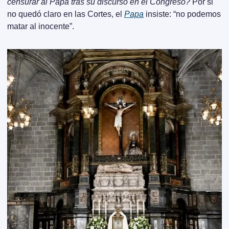
censurar al Papa tras su discurso en el Congreso? 
Por si 
no quedó claro en las Cortes, el 
Papa
 insiste: “no podemos 
matar al inocente”.