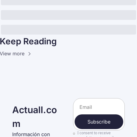
Keep Reading
View more
Actuall.co
m
Subscribe
I consent to receive 
Información con 