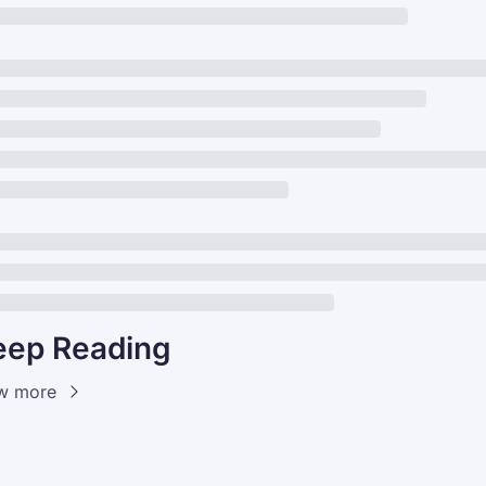
eep Reading
w more