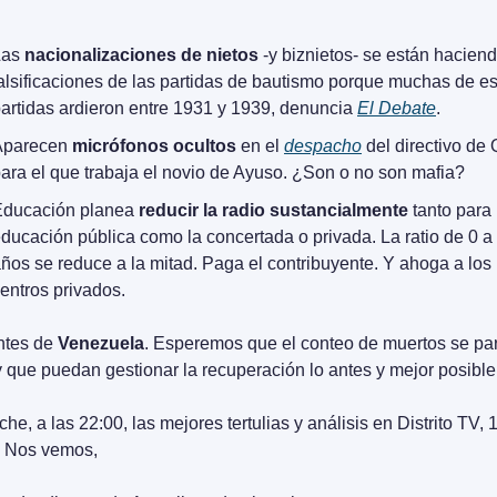
as 
nacionalizaciones de nietos
 -y biznietos- se están haciend
alsificaciones de las partidas de bautismo porque muchas de es
artidas ardieron entre 1931 y 1939, denuncia 
El Debate
.
Aparecen 
micrófonos ocultos
 en el 
despacho
 del directivo de 
ara el que trabaja el novio de Ayuso. ¿Son o no son mafia?
ducación planea 
reducir la radio sustancialmente
 tanto para l
ducación pública como la concertada o privada. La ratio de 0 a 
ños se reduce a la mitad. Paga el contribuyente. Y ahoga a los 
entros privados.
tes de 
Venezuela
. Esperemos que el conteo de muertos se par
y que puedan gestionar la recuperación lo antes y mejor posible
he, a las 22:00, las mejores tertulias y análisis en Distrito TV, 1
. Nos vemos,