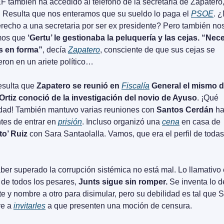
 también ha accedido al teléfono de la secretaria de Zapatero,
’. Resulta que nos enteramos que su sueldo lo paga el 
PSOE
. ¿
erecho a una secretaria por ser ex presidente? Pero también nos
os que 
‘Gertu’ le gestionaba la peluquería y las cejas. “Nece
s en forma”
, decía 
Zapatero
, consciente de que sus cejas se 
ieron en un ariete político…
sulta que 
Zapatero se reunió en 
Fiscalía
 General el mismo d
Ortiz conoció de la investigación del novio de Ayuso
. ¡Qué 
dad! También mantuvo varias reuniones con
 Santos Cerdán
 ha
tes de entrar en 
prisión
. Incluso organizó una 
cena
 en casa de 
to’ Ruiz
 con Sara Santaolalla. Vamos, que era el perfil de todas 
ber superado la corrupción sistémica no está mal. Lo llamativo 
 de todos los pesares, 
Junts sigue sin romper.
 Se inventa lo d
te y nombre a otro para disimular, pero su debilidad es tal que 
e a 
invitarles
 a que presenten una moción de censura.