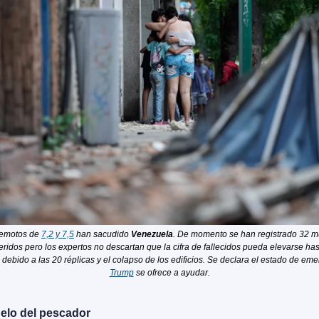
remotos de 
7,2 y 7,5
 han sacudido 
Venezuela
. De momento se han registrado 32 mu
ridos pero los expertos no descartan que la cifra de fallecidos pueda elevarse hast
Trump
 se ofrece a ayudar.
uelo del pescador