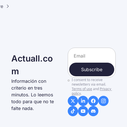
re
Actuall.co
m
Subscribe
I consent to receive 
Información con 
newsletters via email.
criterio en tres 
Terms of use
and
Privacy 
policy
.
minutos. Lo leemos 
todo para que no te 
falte nada. 