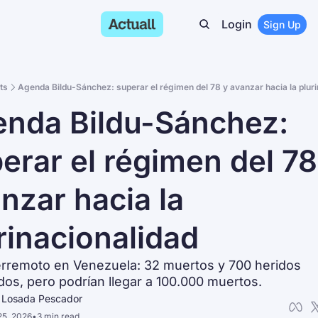
Login
Sign Up
ts
Agenda Bildu-Sánchez: superar el régimen del 78 y avanzar hacia la plur
nda Bildu-Sánchez: 
erar el régimen del 78 
nzar hacia la 
rinacionalidad
terremoto en Venezuela: 32 muertos y 700 heridos 
dos, pero podrían llegar a 100.000 muertos.
s Losada Pescador
25, 2026
•
3 min read