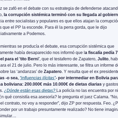
 se zafó en el debate con su estrategia de defenderse atacando
o, 
la corrupción sistémica terminó con su llegada al gobier
ia entre socialistas y populares es que ellos atajan la corrupció
s que el PP la esconde. Para él la perra gorda, que le dijo 
ciativamente a Podemos.
mientras se producía el debate, esa corrupción sistémica que 
amente había desaparecido nos informó que l
a fiscalía pedía 7
l para el ‘tito Berni’
, que el testaferro de Zapatero, 
Julito
, hab
ara el 21 de julio. Pero lo más interesante, se filtra un informe de
bre las ‘andanzas’ de 
Zapatero
. Y resulta que el ex president
s -o sea, 
“influencias ilícitas”
- por intermediar en Bolivia par
 boliviana: 200.000€ más 10.000€ de dietas diarias
 y gastos
. 
¿Dónde están esas dietas? 
La policía no las encuentra por n
En qué consistía esa asesoría? le pregunta el juez Calama. “No,
 el contrato, no voy a responder”, dijo ZP por respuesta. Feo. ¿P
onder por un trabajo presuntamente realizado? No tiene imagina
simular…