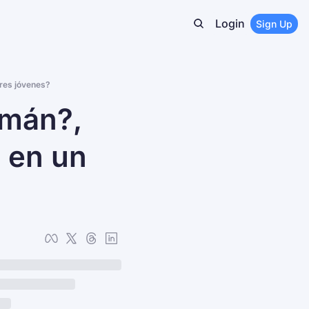
Login
Sign Up
res jóvenes?
án?, 
 en un 