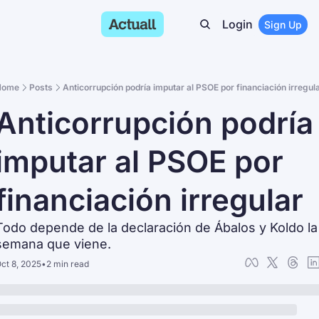
Login
Sign Up
Home
Posts
Anticorrupción podría imputar al PSOE por financiación irregul
Anticorrupción podría 
imputar al PSOE por 
financiación irregular
Todo depende de la declaración de Ábalos y Koldo la 
semana que viene.
ct 8, 2025
•
2 min read