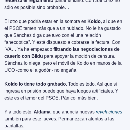
retuerza el reglamento
 parlamentario. Con Sánchez no 
sólo es posible sino probable…
El otro que podría estar en la sombra es 
Koldo
, al que en 
el PSOE temen más que a un nublado. No le ha gustado 
que Sánchez diga que tuvo con él una relación 
“anecdótica”. Y está dispuesto a cobrarse la factura. Con 
IVA… Ya ha empezado 
filtrando las negociaciones de 
caserío con Bildu
 para apoyar la moción de censura. 
Sánchez lo niega, pero el móvil de Koldo en manos de la 
UCO -como el algodón- no engaña.
Koldo lo tiene todo grabado.
 Todo es todo. Así que si 
ingresa en prisión puede que haya fuegos artificiales. Y 
este es el temor del PSOE. Pánico, más bien.
Y a todo esto, 
Aldama
, que anuncia nuevas 
revelaciones
también para este jueves. Permanezcan atentos a las 
pantallas.