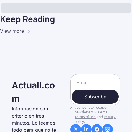
Keep Reading
View more
Actuall.co
m
Subscribe
I consent to receive 
Información con 
newsletters via email.
criterio en tres 
Terms of use
and
Privacy 
policy
.
minutos. Lo leemos 
todo para que no te 