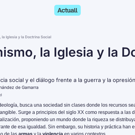
la Iglesia y la Doctrina Social
smo, la Iglesia y la Do
ia social y el diálogo frente a la guerra y la opresió
rnández de Gamarra
d
eología, busca una sociedad sin clases donde los recursos se
 tangible. Surge a principios del siglo XX como respuesta a las 
ialización, proponiendo un mundo donde la riqueza se distribuya
nte de esa igualdad. Sin embargo, su historia y práctica han 
o de las 
armas
 y la 
violencia
 en varios contextos.