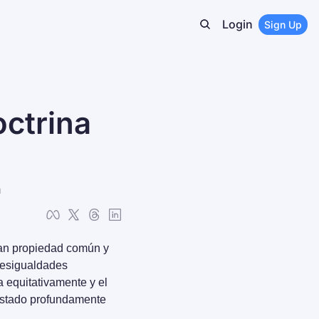
Login
Sign Up
ctrina 
n
an propiedad común y 
desigualdades 
 equitativamente y el 
estado profundamente 