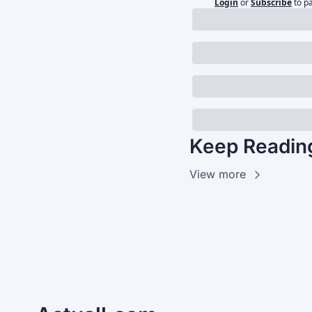
Login
or
Subscribe
to p
Keep Readin
View more