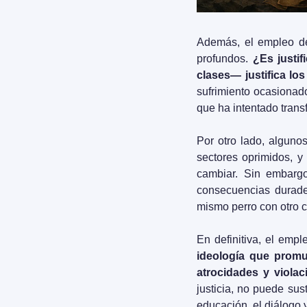
Además, el empleo de
profundos. 
¿Es justi
clases— justifica lo
sufrimiento ocasionad
que ha intentado trans
Por otro lado, alguno
sectores oprimidos, y
cambiar. Sin embargo,
consecuencias durader
mismo perro con otro co
En definitiva, el emp
ideología que promuev
atrocidades y viola
justicia, no puede sus
educación, el diálogo 