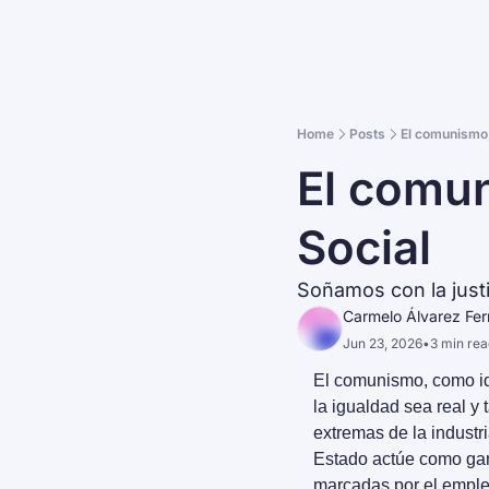
Home
Posts
El comunismo, 
El comuni
Social
Soñamos con la justic
Carmelo Álvarez Fe
Jun 23, 2026
•
3 min rea
El comunismo, como id
la igualdad sea real y
extremas de la industr
Estado actúe como gara
marcadas por el emple