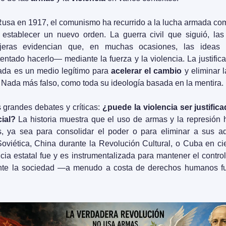
usa en 1917, el comunismo ha recurrido a la lucha armada com
establecer un nuevo orden. La guerra civil que siguió, las 
anjeras evidencian que, en muchas ocasiones, las ideas 
ntado hacerlo— mediante la fuerza y la violencia. La justific
ada es un medio legítimo para 
acelerar el cambio
 y eliminar l
 Nada más falso, como toda su ideología basada en la mentira.
 grandes debates y críticas: 
¿puede la violencia ser justifi
ial?
 La historia muestra que el uso de armas y la represión h
 ya sea para consolidar el poder o para eliminar a sus adve
oviética, China durante la Revolución Cultural, o Cuba en cier
ia estatal fue y es instrumentalizada para mantener el control, 
ente la sociedad —a menudo a costa de derechos humanos fu