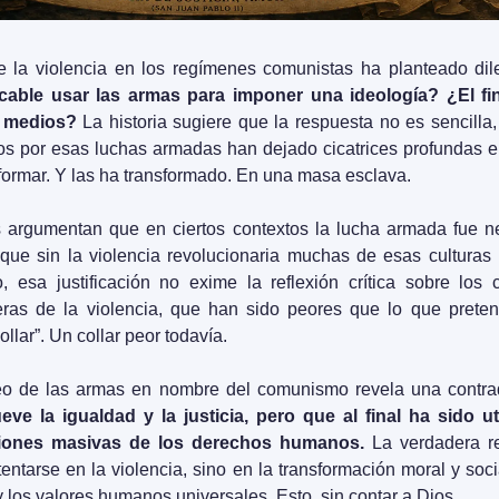
 la violencia en los regímenes comunistas ha planteado dile
ficable usar las armas para imponer una ideología? ¿El f
s medios?
 La historia sugiere que la respuesta no es sencilla, 
os por esas luchas armadas han dejado cicatrices profundas en
formar. Y las ha transformado. En una masa esclava.
s argumentan que en ciertos contextos la lucha armada fue nec
 que sin la violencia revolucionaria muchas de esas culturas 
 esa justificación no exime la reflexión crítica sobre los
as de la violencia, que han sido peores que lo que pretend
llar”. Un collar peor todavía.
leo de las armas en nombre del comunismo revela una contrad
e la igualdad y la justicia, pero que al final ha sido util
ciones masivas de los derechos humanos.
 La verdadera re
tentarse en la violencia, sino en la transformación moral y soc
y los valores humanos universales. Esto, sin contar a Dios.