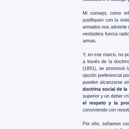
Mi consejo, como re
justifiquen con la vio
armados nos advierte q
verdadera fuerza radic
armas.
Y, en ese marco, no po
a través de la doctri
(1891), se promovió la
opción preferencial po
pueden alcanzarse sin
doctrina social de la 
superior y un deber cr
el respeto y la pr
conviviendo con nosot
Por ello, soñamos co