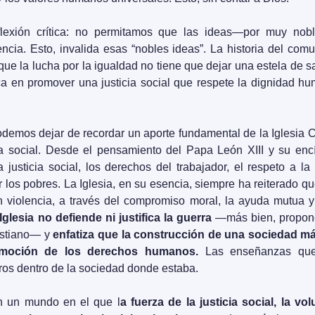
flexión crítica: no permitamos que las ideas—por muy nob
lencia. Esto, invalida esas “nobles ideas”. La historia del comu
ue la lucha por la igualdad no tiene que dejar una estela de sa
a en promover una justicia social que respete la dignidad huma
demos dejar de recordar un aporte fundamental de la Iglesia C
na social. Desde el pensamiento del Papa León XIII y su encí
 justicia social, los derechos del trabajador, el respeto a l
r los pobres. La Iglesia, en su esencia, siempre ha reiterado qu
 violencia, a través del compromiso moral, la ayuda mutua y 
Iglesia no defiende ni justifica la guerra
 —más bien, propone
istiano— y 
enfatiza que la construcción de una sociedad má
omoción de los derechos humanos.
 Las enseñanzas que 
ros dentro de la sociedad donde estaba.
n un mundo en el que l
a fuerza de la justicia social, la vo