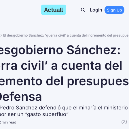
Login
Sign Up
El desgobierno Sánchez: ‘guerra civil’ a cuenta del incremento del presupu
esgobierno Sánchez: 
rra civil’ a cuenta del 
remento del presupuest
Defensa
edro Sánchez defendió que eliminaría el ministerio 
or ser un “gasto superfluo”
2 min read