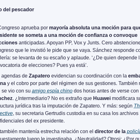
o del pescador
Congreso aprueba por 
mayoría absoluta una moción para que 
sidente se someta a una moción de confianza o convoque 
cciones
 anticipadas. Apoyan PP, Vox y Junts. Cero abstenciones
greso que le invistió le pide que se vaya. Sánchez responde co
lería: se levanta de su escaño y aplaude. ‘¿De quien depende l
vocatoria de elecciones? Pues ya está’. 
 agendas de 
Zapatero
 evidencian su coordinación con la 
emba
ina
 y el cobro por parte del régimen de sus gestiones. También r
 se vio con su 
amigo espía chino
 dos horas antes de verse con 
nchez
. ¿Intermediario? No es extraño que 
Huawei
 modificara su
ructura jurídica tras la imputación de Zapatero. Y más: según 
Th
ective
, su secretaria Gertrudis custodia en su casa los archivos 
fidenciales del ex presidente.
también mantenía estrecha relación con el 
director de la 
policí
uestamente luego le investigaba. ¿Neutralidad? Otrosi: ¿Por qué