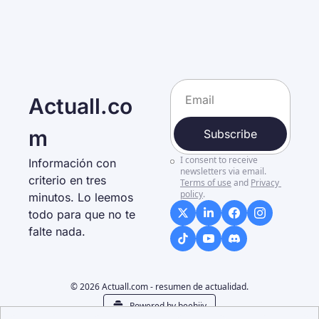
Actuall.co
m
Subscribe
I consent to receive 
Información con 
newsletters via email.
criterio en tres 
Terms of use
and
Privacy 
policy
.
minutos. Lo leemos 
todo para que no te 
falte nada. 
© 2026 Actuall.com - resumen de actualidad.
Powered by beehiiv