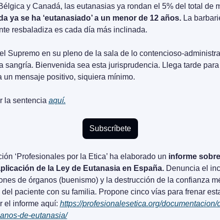
a ya se ha ‘eutanasiado’ a un menor de 12 años.
 La barbari
te resbaladiza es cada día más inclinada.
el Supremo en su pleno de la sala de lo contencioso-administrati
la sangría. Bienvenida sea esta jurisprudencia. Llega tarde para 
 un mensaje positivo, siquiera mínimo.
 la sentencia 
aquí.
Subscríbete
ión ‘Profesionales por la Etica’ ha elaborado un 
informe sobre 
plicación de la Ley de Eutanasia en España.
 Denuncia el in
ones de órganos (buenismo) y la destrucción de la confianza m
 del paciente con su familia. Propone cinco vías para frenar esta
 el informe aquí: 
https://profesionalesetica.org/documentacion
-anos-de-eutanasia/