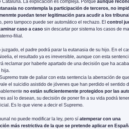
e Cataluña. La explicación es compleja. Porque 
aunque recono
tanasia no contempla la participación de terceros, no impid
menmte puedan tener legitimación para acudir a los tribuna
, pero tampoco puede ser automático el rechazo. El 
control jud
xaminar caso a caso
 sin descartar por sistema los casos de mal
terno-filial.
 juzgado, el padre podrá parar la eutanasia de su hijo. En el cas
oelia, el resultado ya es irreversible, aunque con esta sentencia
á reclamar por haberle apartado de una decisión que ha acabad
 hija.
Supremo trate de paliar con esta sentencia la aberración de que 
ale el suicidio asistido de jóvenes que han perdido el sentido d
bablemente 
no están suficientemente protegidos por las aut
res así lo desean, su decisión de poner fin a su vida podrá tener
dicial. Es lo que viene a decir el Supremo.
ibunal no puede modificar la ley, pero sí 
atemperar con una 
ación más restrictiva de la que se pretende aplicar en Españ