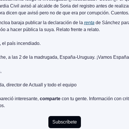
rdia Civil avisó al alcalde de Soria del registro antes de realizar
ra dicen que avisó pero no de que era por corrupción. Cuentos
cloa baraja publicar la declaración de la 
renta
 de Sánchez para 
jóo a hacer pública la suya. Relato frente a relato.
el país incendiado. 
che, a las 2 de la madrugada, España-Uruguay. ¡Vamos España
,
a, director de Actuall y todo el equipo
pareció interesante, 
comparte
 con tu gente. Información con crit
os.
Subscríbete