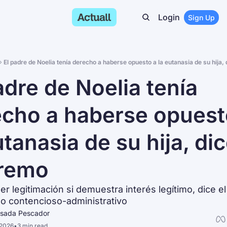
Login
Sign Up
El padre de Noelia tenía derecho a haberse opuesto a la eutanasia de su hija,
adre de Noelia tenía 
cho a haberse opuesto
utanasia de su hija, dice
remo
r legitimación si demuestra interés legítimo, dice el
 lo contencioso-administrativo
osada Pescador
 2026
•
3 min read