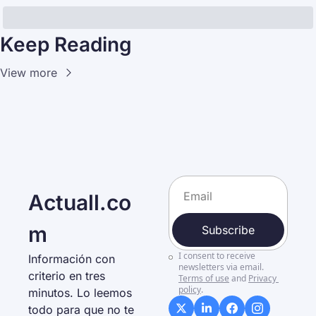
Keep Reading
View more
Actuall.co
m
Subscribe
I consent to receive 
Información con 
newsletters via email.
criterio en tres 
Terms of use
and
Privacy 
policy
.
minutos. Lo leemos 
todo para que no te 