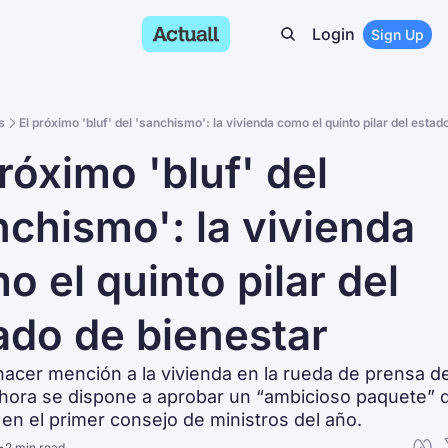
Login
Sign Up
s
El próximo 'bluf' del 'sanchismo': la vivienda como el quinto pilar del estad
róximo 'bluf' del 
nchismo': la vivienda 
 el quinto pilar del 
ado de bienestar
hacer mención a la vivienda en la rueda de prensa de
ahora se dispone a aprobar un “ambicioso paquete” d
en el primer consejo de ministros del año.
•
2 min read