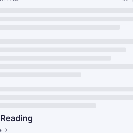
 Reading
e