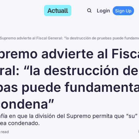
Login
Sign Up
 Supremo advierte al Fiscal General: “la destrucción de pruebas puede funda
premo advierte al Fisca
al: “la destrucción de 
bas puede fundamenta
condena”
ía en que la división del Supremo permita que “su” F
sea condenado.
 read