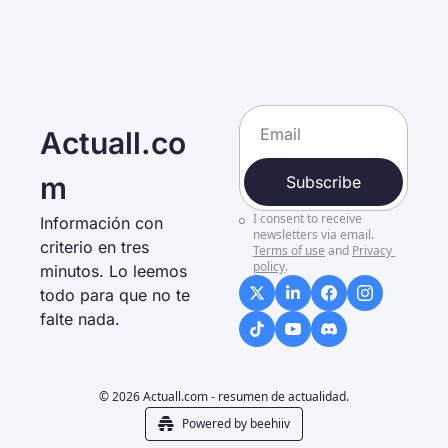
Actuall.co
m
Subscribe
I consent to receive 
Información con 
newsletters via email.
criterio en tres 
Terms of use
and
Privacy 
policy
.
minutos. Lo leemos 
todo para que no te 
falte nada. 
© 2026 Actuall.com - resumen de actualidad.
Powered by beehiiv