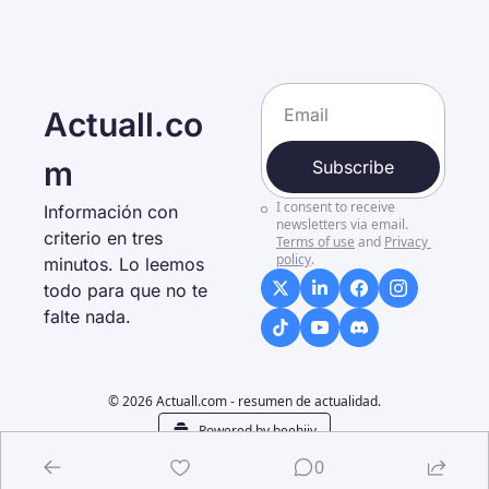
Actuall.co
m
Subscribe
I consent to receive 
Información con 
newsletters via email.
criterio en tres 
Terms of use
and
Privacy 
policy
.
minutos. Lo leemos 
todo para que no te 
falte nada. 
© 2026 Actuall.com - resumen de actualidad.
Powered by beehiiv
0