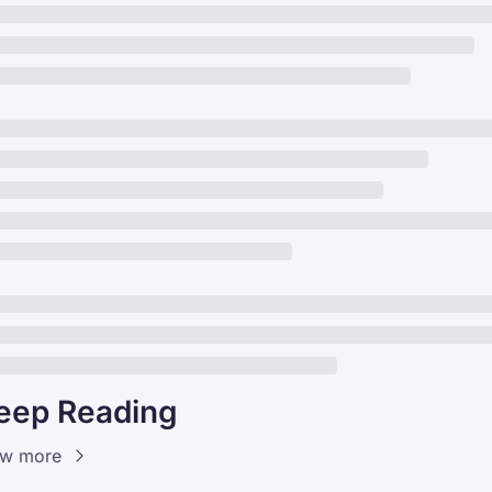
eep Reading
ew more