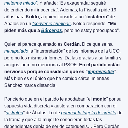
meterme miedo”
. Y añade: “Es exagerada; seguiré 
defendiendo mi inocencia”. Además, la Fiscalía pide 19 
años para 
Koldo
, a quien considera un “
testaferro
” de 
Ábalos en un 
“convenio criminal”
. Koldo responde: 
“Me 
piden más que a 
Bárcenas
, pero no estoy preocupado”.
Quien sí parece quemado es 
Cerdán
. Dice que se ha 
manipulado
 la “interpretación” de los informes de la UCO, 
pero no los mismos informes. Da las gracias a su familia y 
amigos, pero no menciona al PSOE. 
En el partido están 
nerviosos porque consideran que es “
imprevisible
”.
Más bien es el único que ha comido cárcel mientras 
Sánchez marca distancia.
Por cierto que en el partido le apodaban “el 
monje
” por su 
supuesta vida discreta y austera en comparación con el 
“
disfrutón
” de Ábalos. Lo de 
quemar la tarjeta de crédito
 de 
la trama y que a la mujer le conocieran todas las 
dependientas debía de ser de catequesis… Pero Cerdán 