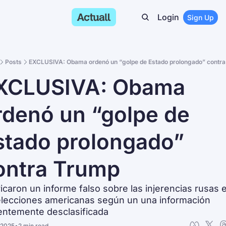
Login
Sign Up
Posts
EXCLUSIVA: Obama ordenó un “golpe de Estado prolongado” contr
XCLUSIVA: Obama 
rdenó un “golpe de 
stado prolongado” 
ontra Trump
icaron un informe falso sobre las injerencias rusas e
elecciones americanas según un una información 
entemente desclasificada
 2025
•
2 min read