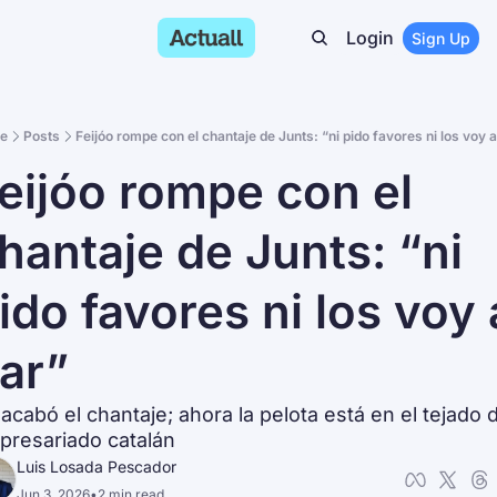
Login
Sign Up
e
Posts
Feijóo rompe con el chantaje de Junts: “ni pido favores ni los voy a
eijóo rompe con el 
hantaje de Junts: “ni 
ido favores ni los voy a
ar”
acabó el chantaje; ahora la pelota está en el tejado d
resariado catalán
Luis Losada Pescador
Jun 3, 2026
•
2 min read