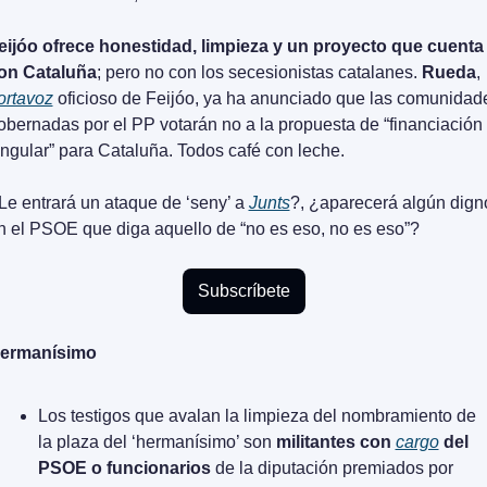
eijóo ofrece honestidad, limpieza y un proyecto que cuenta 
on Cataluña
; pero no con los secesionistas catalanes. 
Rueda
, 
ortavoz
 oficioso de Feijóo, ya ha anunciado que las comunidade
obernadas por el PP votarán no a la propuesta de “financiación 
ingular” para Cataluña. Todos café con leche.
Le entrará un ataque de ‘seny’ a 
Junts
?, ¿aparecerá algún digno
n el PSOE que diga aquello de “no es eso, no es eso”?
Subscríbete
ermanísimo
Los testigos que avalan la limpieza del nombramiento de 
la plaza del ‘hermanísimo’ son 
militantes con 
cargo
 del 
PSOE o funcionarios
 de la diputación premiados por 