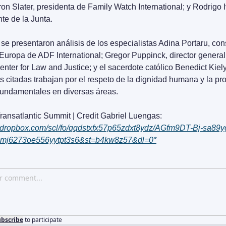
on Slater, presidenta de Family Watch International; y Rodrigo I
te de la Junta.
se presentaron análisis de los especialistas Adina Portaru, cons
Europa de ADF International; Gregor Puppinck, director general 
ter for Law and Justice; y el sacerdote católico Benedict Kiely.
 citadas trabajan por el respeto de la dignidad humana y la pr
 fundamentales en diversas áreas.
Photos VII Transatlantic Summit | Credit Gabriel Luengas: 
w.dropbox.com/scl/fo/qqdstxfx57p65zdxt8ydz/AGfm9DT-Bj-sa8
c1mj6273oe556yytpt3s6&st=b4kw8z57&dl=0*
ubscribe
to participate