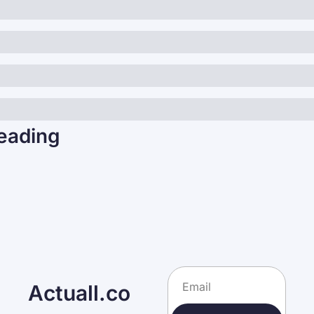
eading
Actuall.co