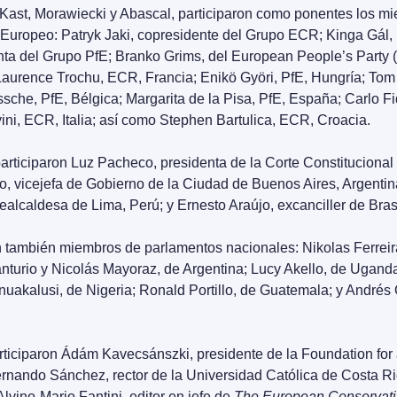
ast, Morawiecki y Abascal, participaron como ponentes los mi
Europeo: Patryk Jaki, copresidente del Grupo ECR; Kinga Gál, 
nta del Grupo PfE; Branko Grims, del European People’s Party (
Laurence Trochu, ECR, Francia; Enikö Györi, PfE, Hungría; Tom 
sche, PfE, Bélgica; Margarita de la Pisa, PfE, España; Carlo Fi
ini, ECR, Italia; así como Stephen Bartulica, ECR, Croacia.
rticiparon Luz Pacheco, presidenta de la Corte Constitucional d
o, vicejefa de Gobierno de la Ciudad de Buenos Aires, Argentina
ealcaldesa de Lima, Perú; y Ernesto Araújo, excanciller de Brasi
n también miembros de parlamentos nacionales: Nikolas Ferreira,
nturio y Nicolás Mayoraz, de Argentina; Lucy Akello, de Uganda
akalusi, de Nigeria; Ronald Portillo, de Guatemala; y Andrés Ca
ticiparon Ádám Kavecsánszki, presidente de la Foundation for a
rnando Sánchez, rector de la Universidad Católica de Costa Ric
Alvino-Mario Fantini, editor en jefe de 
The European Conservati