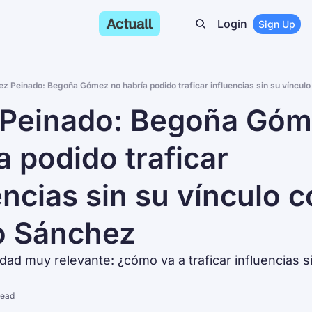
Login
Sign Up
ez Peinado: Begoña Gómez no habría podido traficar influencias sin su víncul
Peinado: Begoña Góm
a podido traficar 
encias sin su vínculo c
 Sánchez
ad muy relevante: ¿cómo va a traficar influencias si 
read