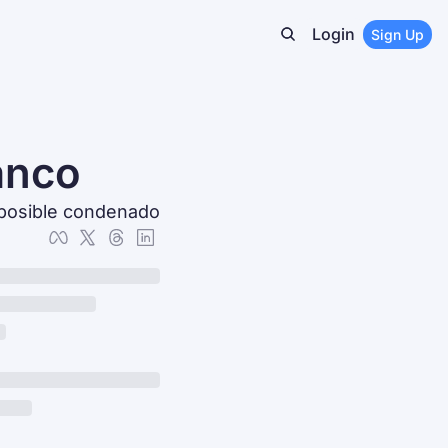
Login
Sign Up
anco
a posible condenado