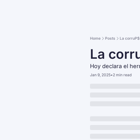
Home
Posts
La corruP$O
La corr
Hoy declara el her
Jan 9, 2025
•
2 min read