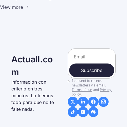
View more
Actuall.co
m
Subscribe
I consent to receive 
Información con 
newsletters via email.
criterio en tres 
Terms of use
and
Privacy 
policy
.
minutos. Lo leemos 
todo para que no te 
falte nada. 