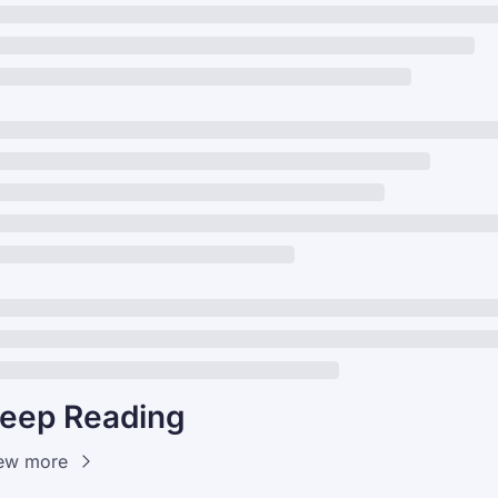
eep Reading
ew more