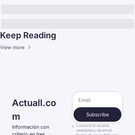
Keep Reading
View more
Actuall.co
m
Subscribe
I consent to receive 
Información con 
newsletters via email.
criterio en tres 