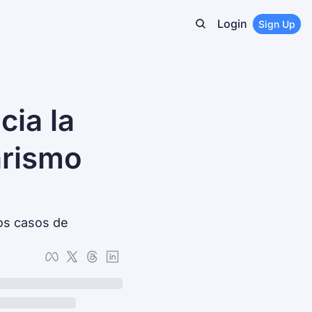
Login
Sign Up
ia la 
rismo 
os casos de 