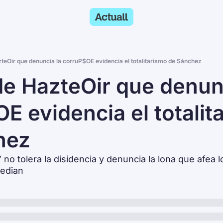
teOir que denuncia la corruP$OE evidencia el totalitarismo de Sánchez
de HazteOir que denunc
E evidencia el totalita
hez
 no tolera la disidencia y denuncia la lona que afea l
sedian