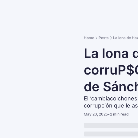
Home
Posts
La lona de Haz
La lona 
corruP$O
de Sánc
El ‘cambiacolchones’
corrupción que le a
May 20, 2025
•
2 min read