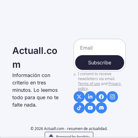
Actuall.co
m
Subscribe
I consent to receive 
Información con 
newsletters via email.
criterio en tres 
Terms of use
and
Privacy 
policy
.
minutos. Lo leemos 
todo para que no te 
falte nada. 
© 2026 Actuall.com - resumen de actualidad.
Powered by beehiiv