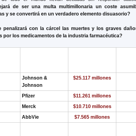
jará de ser una multa multimillonaria un coste asumibl
as y se convertirá en un verdadero elemento disuasorio?
penalizará con la cárcel las muertes y los graves daños
 por los medicamentos de la industria farmacéutica?
.
Empresa
Total penalidades 
Exp
(EE.UU., desde 
2000)
Johnson & 
$25.117 millones
Johnson
Pfizer
$11.261 millones
Merck
$10.710 millones
AbbVie
$7.565 millones
TOTAL INDUSTRIA 
$127.274 millones
FARMACÉUTICA