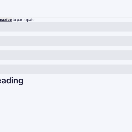
bscribe
to participate
eading