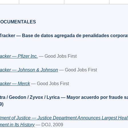
DOCUMENTALES
n Tracker — Base de datos agregada de penalidades corporat
racker — Pfizer Inc.
 — Good Jobs First
Tracker — Johnson & Johnson
 — Good Jobs First
Tracker — Merck
 — Good Jobs First
ra / Geodon / Zyvox / Lyrica — Mayor acuerdo por fraude san
9)
ment of Justice — Justice Department Announces Largest Healt
ent in Its History
 — DOJ, 2009