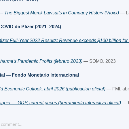
— The Biggest Merck Lawsuits in Company History (Vioxx)
 — L
 COVID de Pfizer (2021–2024)
er Full-Year 2022 Results: Revenue exceeds $100 billion for fi
rma's Pandemic Profits (febrero 2023)
 — SOMO, 2023
ial — Fondo Monetario Internacional
 Economic Outlook, abril 2026 (publicación oficial)
 — FMI, abr
per — GDP, current prices (herramienta interactiva oficial)
 — 