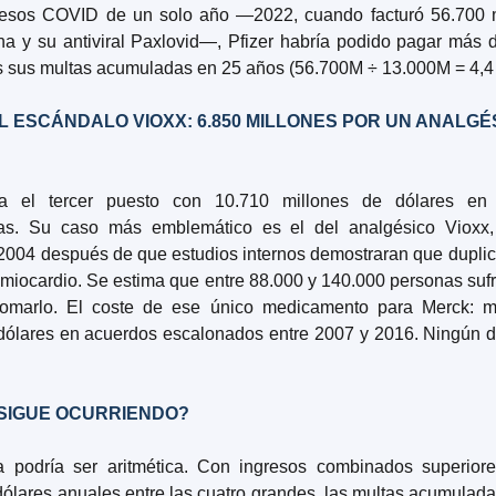
resos COVID de un solo año —2022, cuando facturó 56.700 mi
a y su antiviral Paxlovid—, Pfizer habría podido pagar más d
as sus multas acumuladas en 25 años (56.700M ÷ 13.000M = 4,4
L ESCÁNDALO VIOXX: 6.850 MILLONES POR UN ANALGÉS
a el tercer puesto con 10.710 millones de dólares en p
s. Su caso más emblemático es el del analgésico Vioxx, r
004 después de que estudios internos demostraran que duplica
 miocardio. Se estima que entre 88.000 y 140.000 personas sufri
tomarlo. El coste de ese único medicamento para Merck: m
dólares en acuerdos escalonados entre 2007 y 2016. Ningún dir
SIGUE OCURRIENDO?
a podría ser aritmética. Con ingresos combinados superiore
dólares anuales entre las cuatro grandes, las multas acumulada