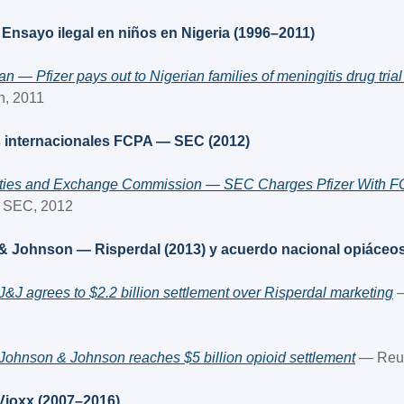
 Ensayo ilegal en niños en Nigeria (1996–2011)
n — Pfizer pays out to Nigerian families of meningitis drug trial
n, 2011
 internacionales FCPA — SEC (2012)
ities and Exchange Commission — SEC Charges Pfizer With F
 SEC, 2012
& Johnson — Risperdal (2013) y acuerdo nacional opiáceos
&J agrees to $2.2 billion settlement over Risperdal marketing
 
ohnson & Johnson reaches $5 billion opioid settlement
 — Reu
Vioxx (2007–2016)