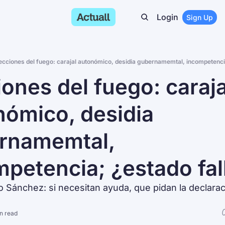
Login
Sign Up
ecciones del fuego: carajal autonómico, desidia gubernamemtal, incompetencia
ones del fuego: carajal
ómico, desidia 
rnamemtal, 
petencia; ¿estado fal
o Sánchez: si necesitan ayuda, que pidan la declaraci
n read