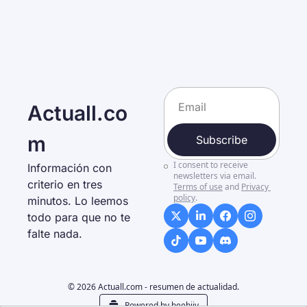
Actuall.co
m
Subscribe
I consent to receive 
Información con 
newsletters via email.
criterio en tres 
Terms of use
and
Privacy 
policy
.
minutos. Lo leemos 
todo para que no te 
falte nada. 
© 2026 Actuall.com - resumen de actualidad.
Powered by beehiiv