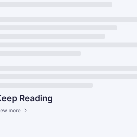
Keep Reading
iew more