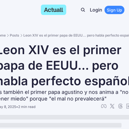
Login
Sign Up
ome
Posts
Leon XIV es el primer papa de EEUU... pero habla perfecto espan
Leon XIV es el primer 
papa de EEUU... pero 
habla perfecto españo
s también el primer papa agustino y nos anima a "no 
ener miedo" porque "el mal no prevalecerá"
y 8, 2025
•
2 min read