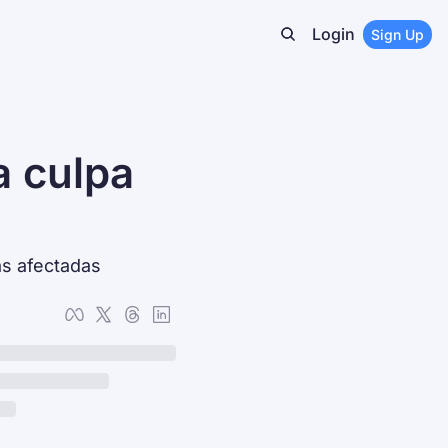
Login
Sign Up
 culpa 
s afectadas 