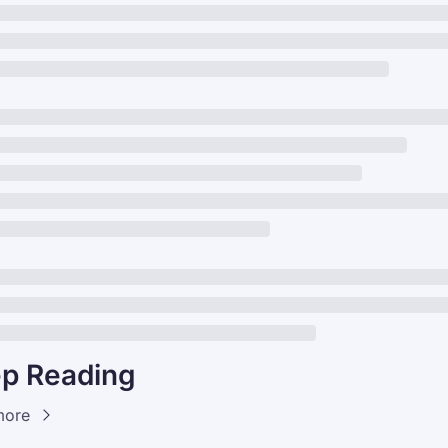
p Reading
more