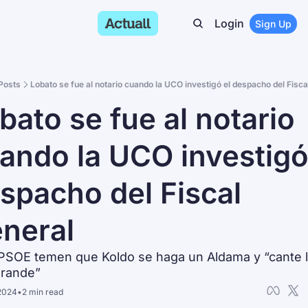
Login
Sign Up
Posts
Lobato se fue al notario cuando la UCO investigó el despacho del Fisca
bato se fue al notario 
ando la UCO investigó 
spacho del Fiscal 
neral
 PSOE temen que Koldo se haga un Aldama y “cante l
grande”
2024
•
2 min read