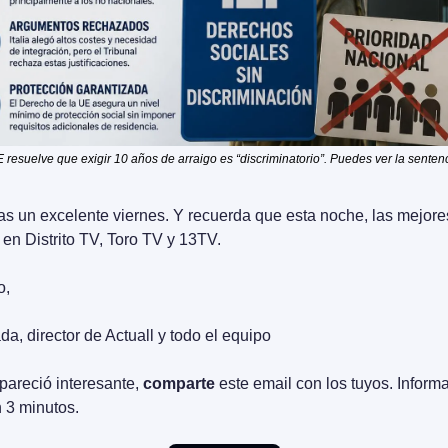
 resuelve que exigir 10 años de arraigo es “discriminatorio”. Puedes ver la sentenc
s un excelente viernes. Y recuerda que esta noche, las mejores 
s en Distrito TV, Toro TV y 13TV.
o,
da, director de Actuall y todo el equipo
pareció interesante, 
comparte
 este email con los tuyos. Informa
n 3 minutos.