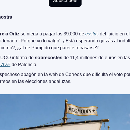
Subscríbete
nostra
rcía Ortiz
 se niega a pagar los 39.000 de 
costas
 del juicio en el
denado. ‘Porque yo lo valgo’. ¿Está esperando quizás al indulto
bierno?, ¿al de Pumpido que parece retrasarse?
 UCO informa de 
sobrecostes
 de 11,4 millones de euros en las
l AVE
 de Palencia.
spechoso apagón en la web de Correos que dificulta el voto por
rreos en las elecciones andaluzas. 