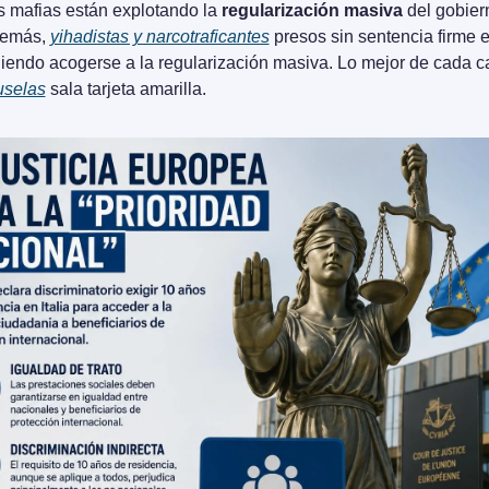
s mafias están explotando la 
regularización masiva
 del gobiern
emás, 
yihadistas y narcotraficantes
 presos sin sentencia firme e
uselas
 sala tarjeta amarilla. 