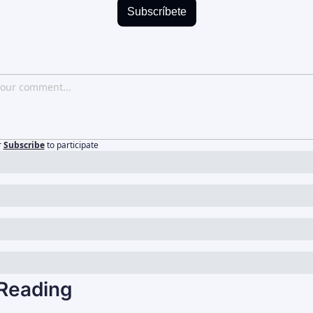
Subscríbete
r
Subscribe
to participate
Reading