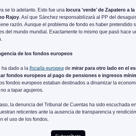
ya se lo adelanto. Esto fue una 
locura ‘verde’ de Zapatero a la 
no Rajoy
. Así que Sánchez responsabilizará al PP del desaguis
tiene razón. Aunque el problema de fondo es haber pretendido se
es del mundo mundial. Exactamente lo mismo que pasó hace un
.
ngencia de los fondos europeos
ha dado a la 
fiscalía europea
 de 
mirar para otro lado en el e
nar fondos europeos al pago de pensiones e ingresos mínim
os fondos europeos estaban destinados a dinamizar la economí
no a tapar agujeros. 
aso, la denuncia del Tribunal de Cuentas ha sido escuchada en
estran reticentes ante la ausencia de transparencia y rendición
n el uso de los fondos.