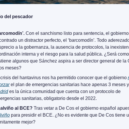
lo del pescador
arcomodín’.
 Con el sanchismo listo para sentencia, el gobierno 
ontrado un distractor perfecto, el ‘barcomodín’. Todo aderezado
precio a la gobernanza, la ausencia de protocolos, la inexistenc
rdinación interna y el riesgo para la salud pública. ¿Será como 
stiene algunos que Sánchez aspira a ser director general de la
os meses?
crisis del hantavirus nos ha permitido conocer que el gobierno 
orzar
drid
 es la única comunidad que cuenta con un protocolo de 
rgencias sanitarias, obligatorio desde el 2022.
alviño al BCE?
lviño
 para presidir el BCE. ¿No es evidente que De Cos tiene un 
finitamente mejor?