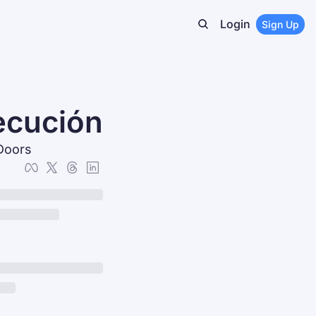
Login
Sign Up
ecución
 Doors