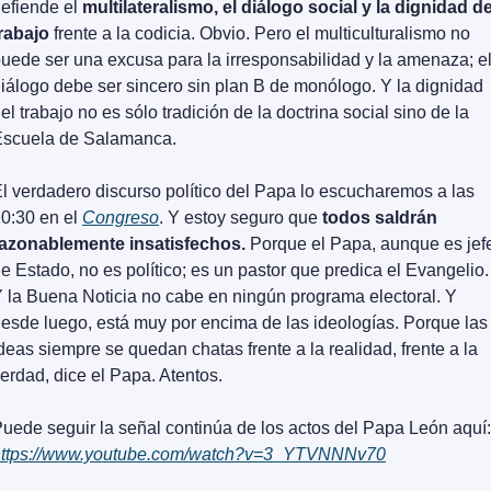
efiende el 
multilateralismo, el diálogo social y la dignidad del
rabajo
 frente a la codicia. Obvio. Pero el multiculturalismo no 
uede ser una excusa para la irresponsabilidad y la amenaza; el
iálogo debe ser sincero sin plan B de monólogo. Y la dignidad 
el trabajo no es sólo tradición de la doctrina social sino de la 
Escuela de Salamanca.
l verdadero discurso político del Papa lo escucharemos a las 
0:30 en el 
Congreso
. Y estoy seguro que 
todos saldrán 
azonablemente insatisfechos.
 Porque el Papa, aunque es jefe
e Estado, no es político; es un pastor que predica el Evangelio. 
 la Buena Noticia no cabe en ningún programa electoral. Y 
esde luego, está muy por encima de las ideologías. Porque las 
deas siempre se quedan chatas frente a la realidad, frente a la 
erdad, dice el Papa. Atentos.
https://www.youtube.com/watch?v=3_YTVNNNv70