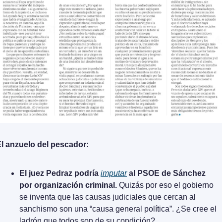
l anzuelo del pescador:
El juez Pedraz podría 
imputar
 al PSOE de Sánchez 
por organización criminal. 
Quizás por eso el gobierno 
se inventa que las causas judiciales que cercan al 
sanchismo son una “causa general política”. ¿Se cree el 
ladrón que todos son de su condición?