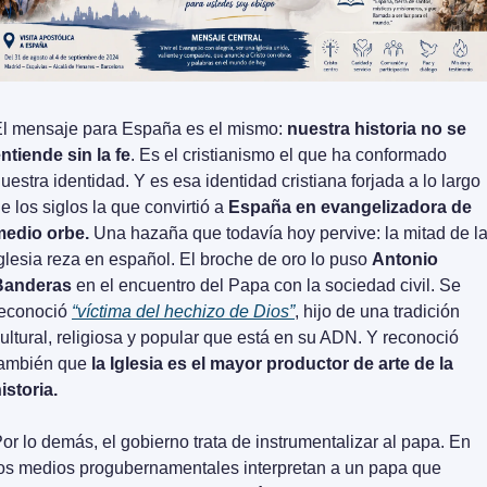
l mensaje para España es el mismo: 
nuestra historia no se 
ntiende sin la fe
. Es el cristianismo el que ha conformado 
uestra identidad. Y es esa identidad cristiana forjada a lo largo 
e los siglos la que convirtió a 
España en evangelizadora de 
medio orbe.
 Una hazaña que todavía hoy pervive: la mitad de la
glesia reza en español. El broche de oro lo puso 
Antonio 
Banderas
 en el encuentro del Papa con la sociedad civil. Se 
econoció 
“víctima del hechizo de Dios”
, hijo de una tradición 
ultural, religiosa y popular que está en su ADN. Y reconoció 
ambién que 
la Iglesia es el mayor productor de arte de la 
istoria.
or lo demás, el gobierno trata de instrumentalizar al papa. En 
os medios progubernamentales interpretan a un papa que 