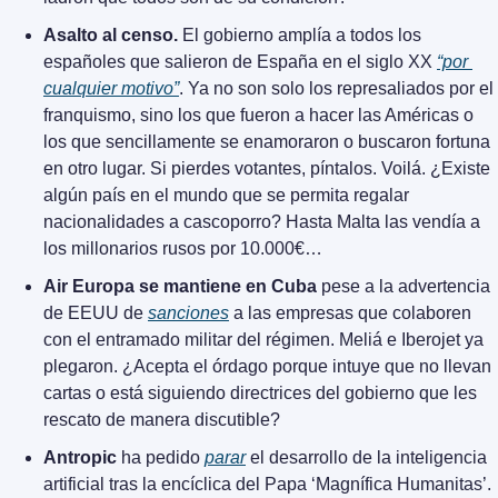
Asalto al censo.
 El gobierno amplía a todos los 
españoles que salieron de España en el siglo XX 
“por 
cualquier motivo”
. Ya no son solo los represaliados por el 
franquismo, sino los que fueron a hacer las Américas o 
los que sencillamente se enamoraron o buscaron fortuna 
en otro lugar. Si pierdes votantes, píntalos. Voilá. ¿Existe 
algún país en el mundo que se permita regalar 
nacionalidades a cascoporro? Hasta Malta las vendía a 
los millonarios rusos por 10.000€…
Air Europa se mantiene en Cuba
 pese a la advertencia 
de EEUU de 
sanciones
 a las empresas que colaboren 
con el entramado militar del régimen. Meliá e Iberojet ya 
plegaron. ¿Acepta el órdago porque intuye que no llevan 
cartas o está siguiendo directrices del gobierno que les 
rescato de manera discutible?
Antropic
 ha pedido 
parar
 el desarrollo de la inteligencia 
artificial tras la encíclica del Papa ‘Magnífica Humanitas’. 