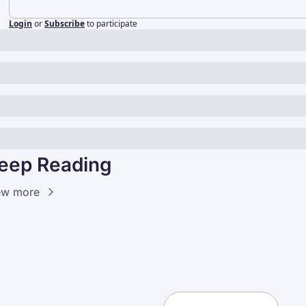
Login
or
Subscribe
to participate
eep Reading
ew more