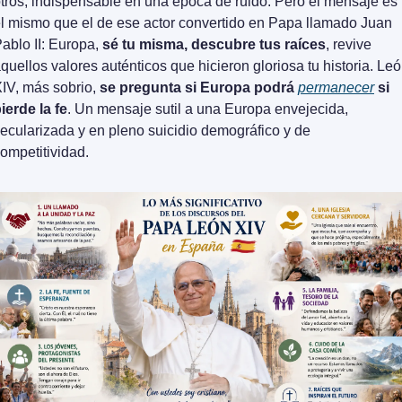
tros, indispensable en una época de ruido. Pero el mensaje es 
l mismo que el de ese actor convertido en Papa llamado Juan 
ablo II: Europa, 
sé tu misma, descubre tus raíces
, revive 
quellos valores auténticos que hicieron gloriosa tu historia. Leó
IV, más sobrio, 
se pregunta si Europa podrá 
permanecer
 si 
ierde la fe
. Un mensaje sutil a una Europa envejecida, 
ecularizada y en pleno suicidio demográfico y de 
ompetitividad.