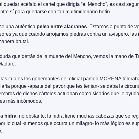
 quedar acéfalo el cartel que dirigía “el Mencho”, es casi segur
tre sí para quedarse con tan multimillonario botín.
se una auténtica 
pelea entre alacranes
. Estamos a punto de ve
res ya que cuando arrojamos piedras contra un avispero, las ir
anera brutal.
duda que detrás de la muerte del Mencho, vemos la mano de T
Maduro.
las cuales los gobernantes del oficial partido MORENA toleraba
laña porque -aparte del pavor que les tenían- se daba la circuns
mbros de dichos cárteles actuaban como sicarios que le ayudab
ores más incómodos.
a hidra
; no obstante, la hidra tiene muchas cabezas que se reg
por lo cual -a menos que ocurra un milagro- lo más lógico es su
.