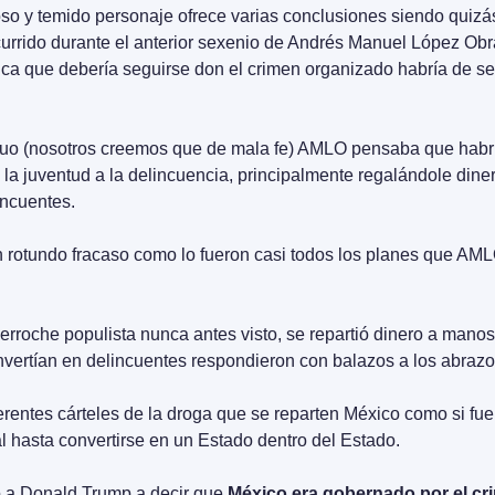
oso y temido personaje ofrece varias conclusiones siendo quizás
currido durante el anterior sexenio de Andrés Manuel López Ob
ica que debería seguirse don el crimen organizado habría de ser
o (nosotros creemos que de mala fe) AMLO pensaba que habría 
a juventud a la delincuencia, principalmente regalándole diner
incuentes.
n rotundo fracaso como lo fueron casi todos los planes que AM
rroche populista nunca antes visto, se repartió dinero a manos l
vertían en delincuentes respondieron con balazos a los abrazo
erentes cárteles de la droga que se reparten México como si fuer
 hasta convertirse en un Estado dentro del Estado.
ó a Donald Trump a decir que 
México era gobernado por el cr