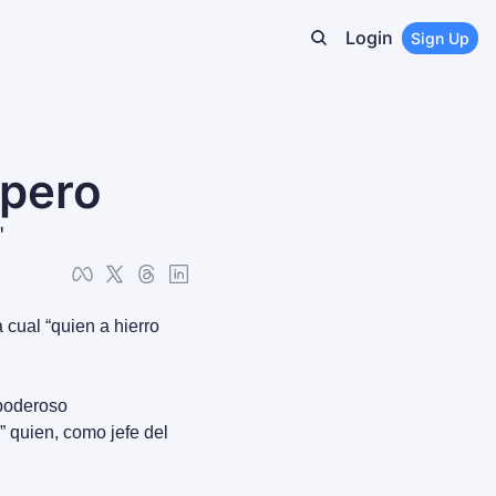
Login
Sign Up
spero
'
cual “quien a hierro 
poderoso 
quien, como jefe del 