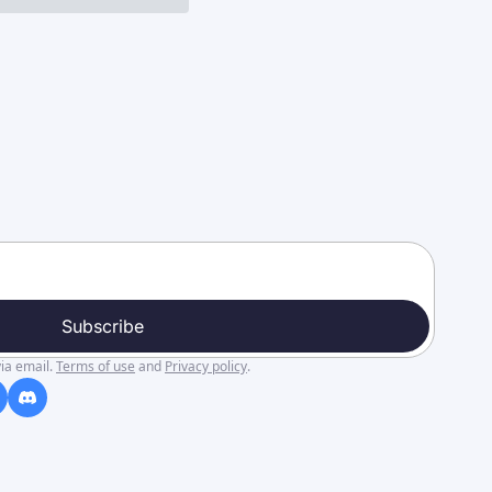
Subscribe
ia email.
Terms of use
and
Privacy policy
.