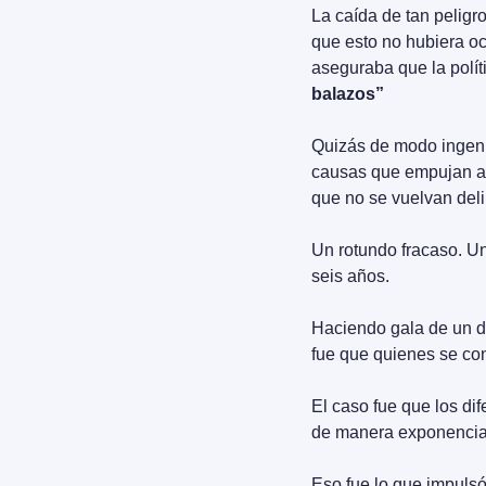
La caída de tan peligr
que esto no hubiera o
aseguraba que la polít
balazos”
Quizás de modo ingenu
causas que empujan a l
que no se vuelvan del
Un rotundo fracaso. U
seis años.
Haciendo gala de un de
fue que quienes se con
El caso fue que los dif
de manera exponencial
Eso fue lo que impuls