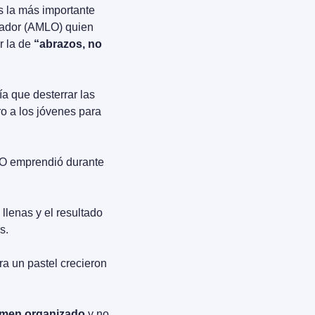
 la más importante 
rador (AMLO) quien 
 la de 
“abrazos, no 
que desterrar las 
o a los jóvenes para 
LO emprendió durante 
lenas y el resultado 
s.
a un pastel crecieron 
imen organizado
 y no 