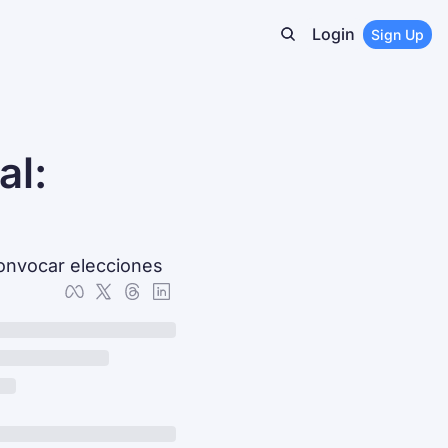
Login
Sign Up
l: 
convocar elecciones