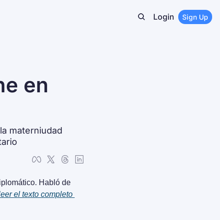
Login
Sign Up
e en 
 la materniudad 
tario
iplomático. Habló de 
eer el texto completo 