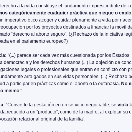
l derecho a la vida constituye el fundamento imprescindible de cu
s categóricamente cualquier práctica que niegue o explote
s un imperativo ético acoger y cuidar plenamente a vida por nacer 
eocupación por los proyectos destinados a financiar la movilidad
amado “derecho al aborto seguro”. (¿Rechazo de la iniciativa legi
bada en el parlamento europeo?) 
ia:
 “(...) parece ser cada vez más cuestionada por los Estados, 
a democracia y los derechos humanos (...) La objeción de concie
gaciones legales o profesionales que entran en conflicto con pri
ofundamente arraigados en sus vidas personales. (...) Rechazo p
ud a participar en prácticas como el aborto o la eutanasia. 
No es
uno mismo”.
a: 
“Convierte la gestación en un servicio negociable, se 
viola 
eda reducido a un “producto”, como de la madre, al explotar su c
vocación relacional original de la familia”.