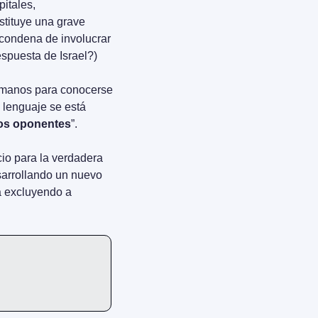
itales, 
stituye una grave 
condena de involucrar 
espuesta de Israel?)
humanos para conocerse 
l lenguaje se está 
los oponentes
”.
io para la verdadera 
. Al mismo tiempo, se está desarrollando un nuevo 
a excluyendo a 