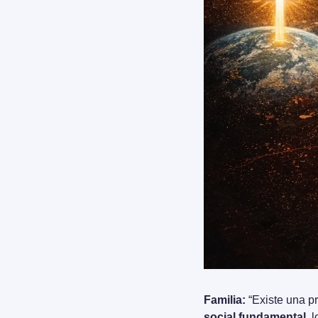
Familia:
 “Existe una p
social fundamental
, 