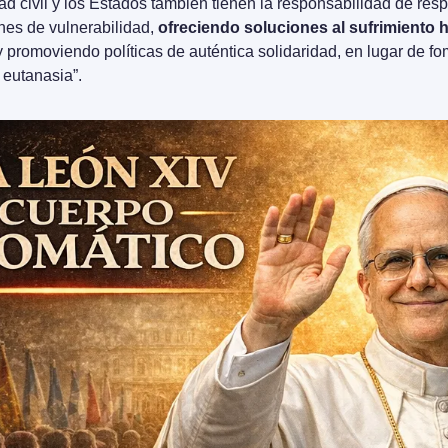
ad civil y los Estados también tienen la responsabilidad de res
nes de vulnerabilidad, 
ofreciendo soluciones al sufrimiento 
 y promoviendo políticas de auténtica solidaridad, en lugar de fo
eutanasia”.