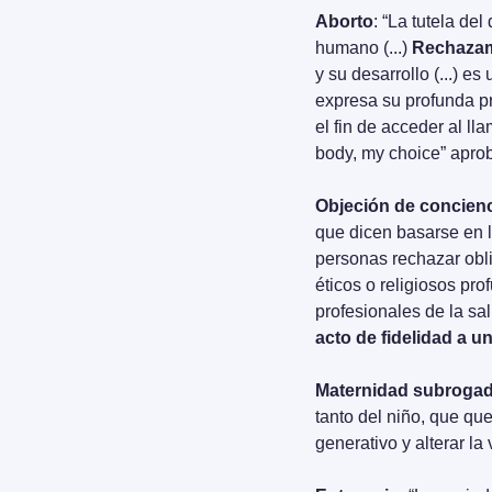
Aborto
: “La tutela de
humano (...) 
Rechazamo
y su desarrollo (...) e
expresa su profunda pr
el fin de acceder al ll
body, my choice” apro
Objeción de concienc
que dicen basarse en l
personas rechazar obli
éticos o religiosos pr
profesionales de la sal
acto de fidelidad a 
Maternidad subrogad
tanto del niño, que qu
generativo y alterar la 