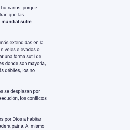
s humanos, porque 
expresa la realidad más fundamental de la persona (...) Los datos más recientes muestran que las 
 mundial sufre 
más extendidas en la 
 niveles elevados o 
r una forma sutil de 
ses donde son mayoría, 
 débiles, los no 
es se desplazan por 
ecución, los conflictos 
s por Dios a habitar 
adera patria. Al mismo 