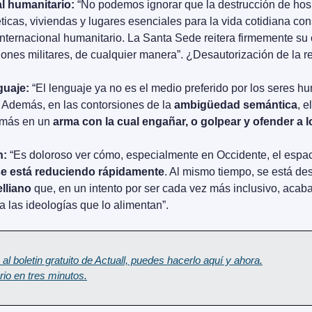
l humanitario:
 “No podemos ignorar que la destrucción de hosp
ticas, viviendas y lugares esenciales para la vida cotidiana con
internacional humanitario. La Santa Sede reitera firmemente su 
ciones militares, de cualquier manera”. ¿Desautorización de la r
guaje:
 “El lenguaje ya no es el medio preferido por los seres 
. Además, en las contorsiones de la 
ambigüedad semántica
, e
 más en un 
arma con la cual engañar, o golpear y ofender a 
n:
 “Es doloroso ver cómo, especialmente en Occidente, el espac
se está reduciendo rápidamente
lliano
 que, en un intento por ser cada vez más inclusivo, acab
a las ideologías que lo alimentan”.
 al boletin gratuito de Actuall, puedes hacerlo aquí y ahora.
rio en tres minutos.