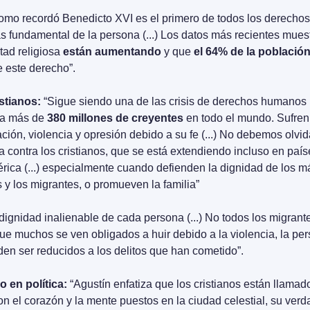
omo recordó Benedicto XVI es el primero de todos los derecho
rtad religiosa 
están aumentando
 y que 
el 64% de la población
e este derecho”.
stianos:
 “Sigue siendo una de las crisis de derechos humanos 
 a más de 
380 millones de creyentes
 en todo el mundo. Sufren
ión, violencia y opresión debido a su fe (...) No debemos olvida
sa contra los cristianos, que se está extendiendo incluso en paí
ca (...) especialmente cuando defienden la dignidad de los más
s y los migrantes, o promueven la familia”
“dignidad inalienable de cada persona (...) No todos los migrant
ue muchos se ven obligados a huir debido a la violencia, la pers
eden ser reducidos a los delitos que han cometido”.
o en política:
 “Agustín enfatiza que los cristianos están llamado
on el corazón y la mente puestos en la ciudad celestial, su verd