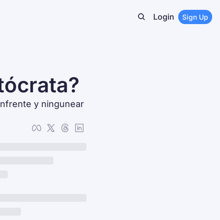
Login
Sign Up
tócrata?
nfrente y ningunear 