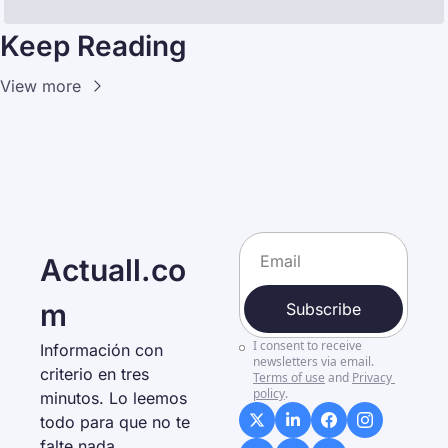
Keep Reading
View more
Actuall.co
m
Subscribe
I consent to receive 
Información con 
newsletters via email.
criterio en tres 
Terms of use
and
Privacy 
policy
.
minutos. Lo leemos 
todo para que no te 
falte nada. 