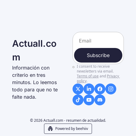
Actuall.co
m
Subscribe
I consent to receive 
Información con 
newsletters via email.
criterio en tres 
Terms of use
and
Privacy 
policy
.
minutos. Lo leemos 
todo para que no te 
falte nada. 
© 2026 Actuall.com - resumen de actualidad.
Powered by beehiiv