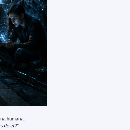
sona humana; 
s de él?”