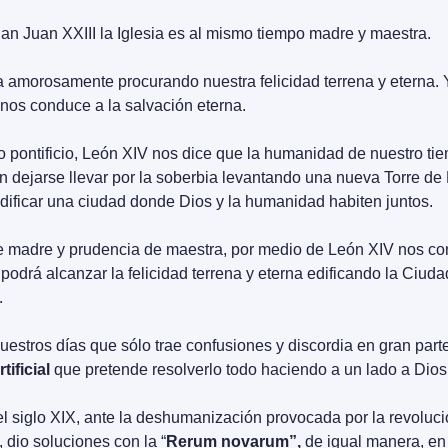
n Juan XXIII la Iglesia es al mismo tiempo madre y maestra.
amorosamente procurando nuestra felicidad terrena y eterna. 
nos conduce a la salvación eterna.
 pontificio, León XIV nos dice que la humanidad de nuestro tie
n dejarse llevar por la soberbia levantando una nueva Torre de
edificar una ciudad donde Dios y la humanidad habiten juntos.
de madre y prudencia de maestra, por medio de León XIV nos co
drá alcanzar la felicidad terrena y eterna edificando la Ciudad
.
uestros días que sólo trae confusiones y discordia en gran parte
tificial 
que pretende resolverlo todo haciendo a un lado a Dios
l siglo XIX, ante la deshumanización provocada por la revolución 
 dio soluciones con la “
Rerum novarum”, 
de igual manera, en 