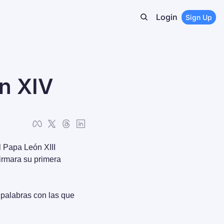
Login
Sign Up
́n XIV
 Papa León XIII 
rmara su primera 
 palabras con las que 