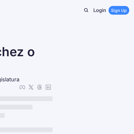
Login
Sign Up
hez o 
islatura