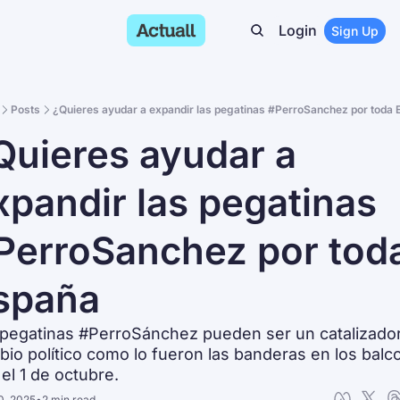
Login
Sign Up
Posts
¿Quieres ayudar a expandir las pegatinas #PerroSanchez por toda 
Quieres ayudar a 
xpandir las pegatinas 
PerroSanchez por toda
spaña
pegatinas #PerroSánchez pueden ser un catalizador 
io político como lo fueron las banderas en los balc
 el 1 de octubre.
0, 2025
•
2 min read