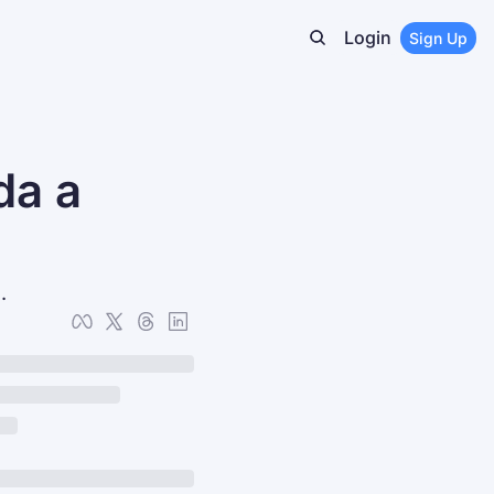
Login
Sign Up
a a 
.