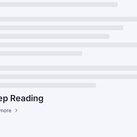
ep Reading
 more