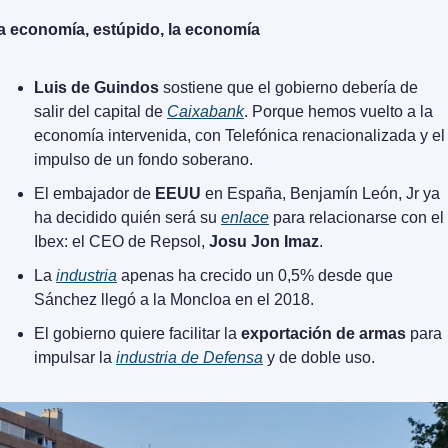
a economía, estúpido, la economía
Luis de Guindos
 sostiene que el gobierno debería de 
salir del capital de 
Caixabank
. Porque hemos vuelto a la 
economía intervenida, con Telefónica renacionalizada y el 
impulso de un fondo soberano.
El embajador de 
EEUU
 en España, Benjamín León, Jr ya 
ha decidido quién será su 
enlace
 para relacionarse con el 
Ibex: el CEO de Repsol, 
Josu Jon Imaz
.
La 
industria
 apenas ha crecido un 0,5% desde que 
Sánchez llegó a la Moncloa en el 2018.
El gobierno quiere facilitar la 
exportación de armas 
para 
impulsar la 
industria de Defensa
 y de doble uso.