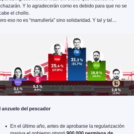
echazarán. Y lo agradecerán como es debido para que no se 
cabe el chollo. 
ero eso no es “marrullería” sino solidaridad. Y tal y tal…
l anzuelo del pescador
En el último año, antes de aprobarse la regularización 
masiva el gobierno otorgó 
900.000 permisos de 