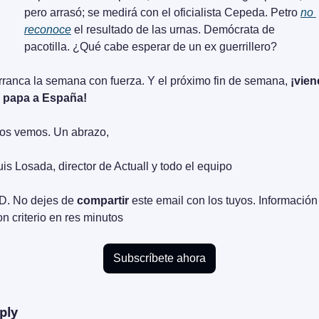
pero arrasó; se medirá con el oficialista Cepeda. Petro 
no 
reconoce
 el resultado de las urnas. Demócrata de 
pacotilla. ¿Qué cabe esperar de un ex guerrillero?
rranca la semana con fuerza. Y el próximo fin de semana, 
¡viene
l papa a España!
os vemos. Un abrazo,
uis Losada, director de Actuall y todo el equipo
D. No dejes de 
compartir
 este email con los tuyos. Información 
on criterio en res minutos
Subscríbete ahora
ply