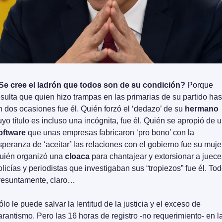
Se cree el ladrón que todos son de su condición?
 Porque 
esulta que quien hizo trampas en las primarias de su partido hast
n dos ocasiones fue él. Quién forzó el ‘dedazo’ de su 
hermano
oftware
 que unas empresas fabricaron ‘pro bono’ con la 
speranza de ‘aceitar’ las relaciones con el gobierno fue su mujer
uién organizó una 
cloaca
 para chantajear y extorsionar a jueces
olicías y periodistas que investigaban sus “tropiezos” fue él. Tod
resuntamente, claro…
ólo le puede salvar la lentitud de la justicia y el exceso de 
arantismo. Pero las 16 horas de registro -no requerimiento- en la