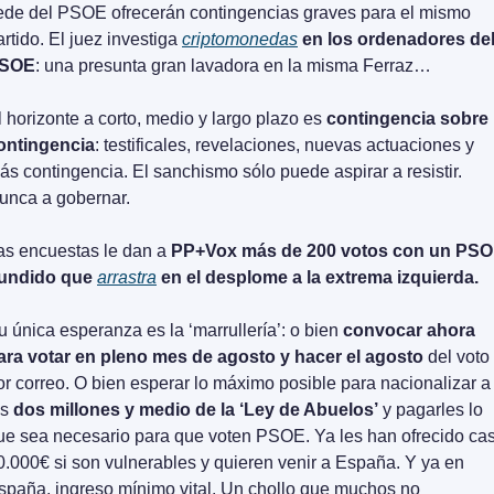
ede del PSOE ofrecerán contingencias graves para el mismo 
artido. El juez investiga 
criptomonedas
 en los ordenadores del
SOE
: una presunta gran lavadora en la misma Ferraz…
l horizonte a corto, medio y largo plazo es 
contingencia sobre 
ontingencia
: testificales, revelaciones, nuevas actuaciones y 
ás contingencia. El sanchismo sólo puede aspirar a resistir. 
unca a gobernar. 
as encuestas le dan a 
PP+Vox más de 200 votos con un PSO
undido que 
arrastra
 en el desplome a la extrema izquierda.
u única esperanza es la ‘marrullería’: o bien 
convocar ahora 
ara votar en pleno mes de agosto y hacer el agosto
 del voto 
or correo. O bien esperar lo máximo posible para nacionalizar a 
s 
dos millones y medio de la ‘Ley de Abuelos’
 y pagarles lo 
ue sea necesario para que voten PSOE. Ya les han ofrecido casi
0.000€ si son vulnerables y quieren venir a España. Y ya en 
spaña, ingreso mínimo vital. Un chollo que muchos no 