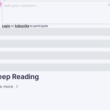
Login
or
Subscribe
to participate
eep Reading
w more