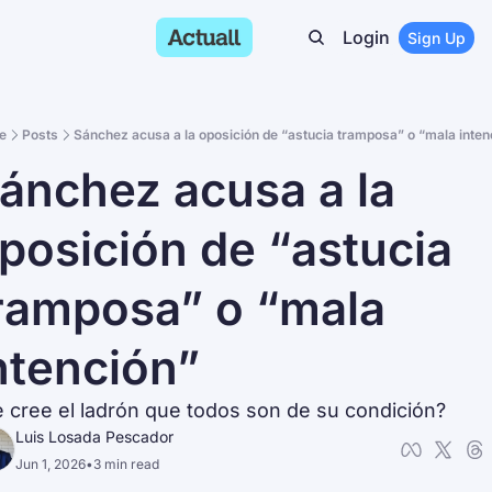
Login
Sign Up
e
Posts
Sánchez acusa a la oposición de “astucia tramposa” o “mala intenc
ánchez acusa a la 
posición de “astucia 
ramposa” o “mala 
ntención”
 cree el ladrón que todos son de su condición?
Luis Losada Pescador
Jun 1, 2026
•
3 min read