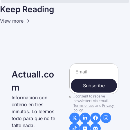
Keep Reading
View more
Actuall.co
m
Subscribe
I consent to receive 
Información con 
newsletters via email.
criterio en tres 
Terms of use
and
Privacy 
policy
.
minutos. Lo leemos 
todo para que no te 
falte nada. 