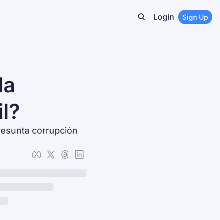
Login
Sign Up
a 
il?
resunta corrupción 